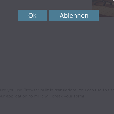
Ok
Ablehnen
ure you use Browser built in translations. You can use this t
ur application form! It will break your form!