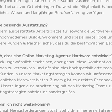
n eng mit den Ingenieuren unserer Kunden zusammen, die ihre
t bei uns vor Ort einbringen. Du wirst die Möglichkeit habe
eiches Wissen und langjährige Berufserfahrung verfügen.
ie passende Ausstattung?
dern ausgestattete Arbeitsplätze für sowohl die Software- 
n hochmodernes Build-Environment und spezialisierte Tools u
sere Kunden & Partner sicher, dass du die bestmöglichen Be
ch, dass eine Online-Marketing Agentur Hardware entwickelt
ick ungewöhnlich erscheinen, aber genau diese Kombination m
en zu vermarkten, und oft sind dies hochspezialisierte tec
 Kunden in unsere Marketingstrategien können wir umfassen
eblichen Mehrwert bieten. Zudem gibt es direktes Feedback
! Unsere Ingenieure arbeiten eng mit den Marketing-Teams z
ingstrategien nahtlos ineinandergreifen.
enn ich nicht weiterkomme?
t auf Herausforderungen stößt, steht dir immer ein erfahren