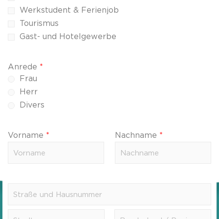
Werkstudent & Ferienjob
Tourismus
Gast- und Hotelgewerbe
Anrede
*
Frau
Herr
Divers
Vorname
*
Nachname
*
A
d
d
A
r
d