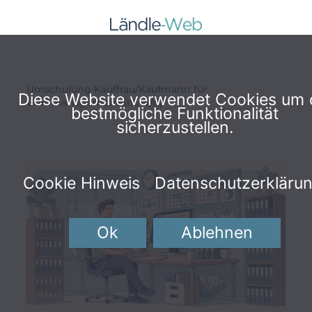
Zum
Inhalt
springen
Umschulung Kauffrau/Kaufmann für
Diese Website verwendet Cookies um 
Büromanagement (m/w/d)
bestmögliche Funktionalität
sicherzustellen.
Cookie Hinweis
Datenschutzerkläru
Ok
Ablehnen