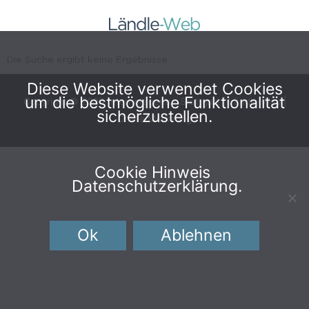
Zum
Inhalt
springen
Die Suche ergibt keine Ergebnisse.
Diese Website verwendet Cookies
um die bestmögliche Funktionalität
Copyright © 2026
Internetagentur Stuttgart | Ländle-Web |
sicherzustellen.
Online Marketing
Cookie Hinweis
Datenschutzerklärung
.
Ok
Ablehnen